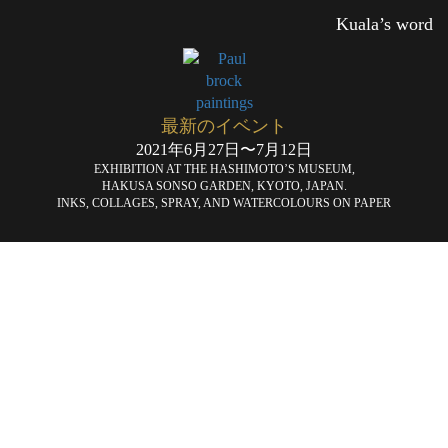
Kuala’s word
最新のイベント
2021年6月27日〜7月12日
EXHIBITION AT THE HASHIMOTO’S MUSEUM,
HAKUSA SONSO GARDEN, KYOTO, JAPAN.
INKS, COLLAGES, SPRAY, AND WATERCOLOURS ON PAPER
Tête
Qu
en
ba
«
l’air