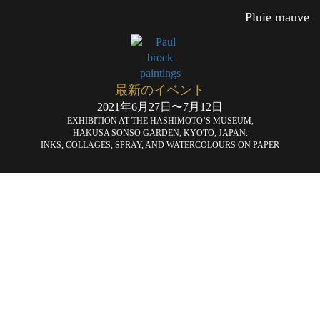
Pluie mauve
最新のイベント
2021年6月27日〜7月12日
EXHIBITION AT THE HASHIMOTO’S MUSEUM,
HAKUSA SONSO GARDEN, KYOTO, JAPAN.
INKS, COLLAGES, SPRAY, AND WATERCOLOURS ON PAPER
Quelques
Bê
«
finitions
bl