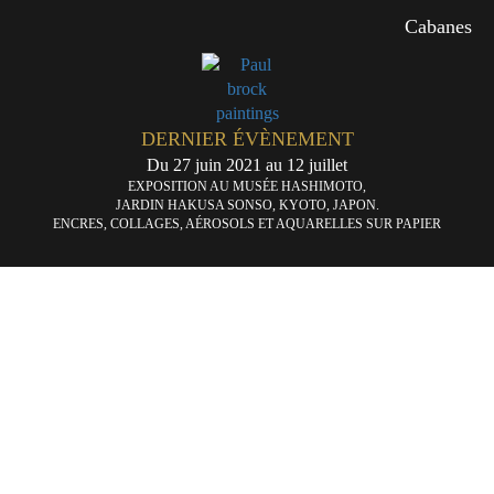
Cabanes
DERNIER ÉVÈNEMENT
Du 27 juin 2021 au 12 juillet
EXPOSITION AU MUSÉE HASHIMOTO,
JARDIN HAKUSA SONSO, KYOTO, JAPON.
ENCRES, COLLAGES, AÉROSOLS ET AQUARELLES SUR PAPIER
Une
La
«
Direction
par
lib