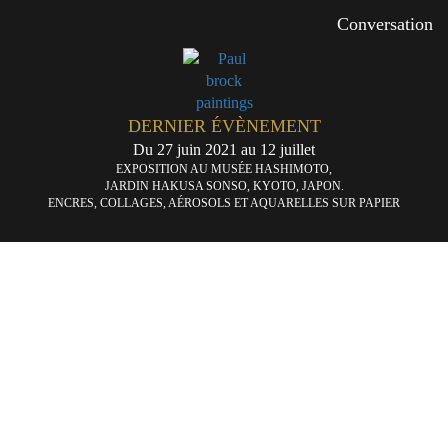
Conversation
DERNIER ÉVÈNEMENT
Du 27 juin 2021 au 12 juillet
EXPOSITION AU MUSÉE HASHIMOTO,
JARDIN HAKUSA SONSO, KYOTO, JAPON.
ENCRES, COLLAGES, AÉROSOLS ET AQUARELLES SUR PAPIER
Allo
Bal
j’écoute
pe
«
!