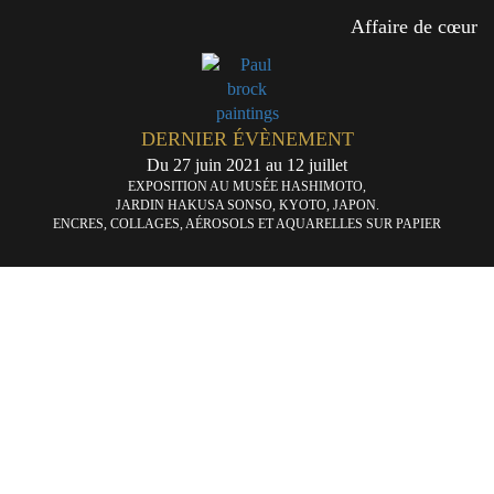
Affaire de cœur
DERNIER ÉVÈNEMENT
Du 27 juin 2021 au 12 juillet
EXPOSITION AU MUSÉE HASHIMOTO,
JARDIN HAKUSA SONSO, KYOTO, JAPON.
ENCRES, COLLAGES, AÉROSOLS ET AQUARELLES SUR PAPIER
Conversation
Bal
«
téléphonique
au
bo